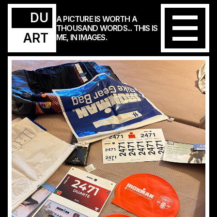
DU
A PICTURE IS WORTH A
THOUSAND WORDS... THIS IS
ART
ME, IN IMAGES.